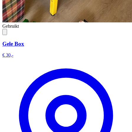
Gebruikt
Gele Box
€ 30,-