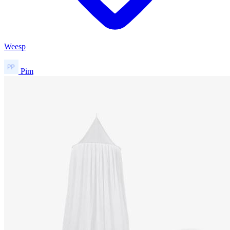
Weesp
Pim