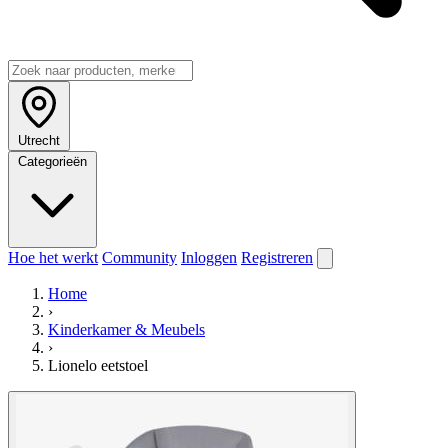
Utrecht
Categorieën
Hoe het werkt
Community
Inloggen
Registreren
Home
›
Kinderkamer & Meubels
›
Lionelo eetstoel