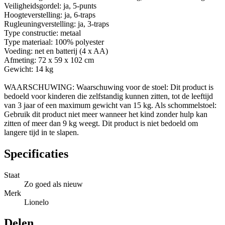
Veiligheidsgordel: ja, 5-punts
Hoogteverstelling: ja, 6-traps
Rugleuningverstelling: ja, 3-traps
Type constructie: metaal
Type materiaal: 100% polyester
Voeding: net en batterij (4 x AA)
Afmeting: 72 x 59 x 102 cm
Gewicht: 14 kg
WAARSCHUWING: Waarschuwing voor de stoel: Dit product is
bedoeld voor kinderen die zelfstandig kunnen zitten, tot de leeftijd
van 3 jaar of een maximum gewicht van 15 kg. Als schommelstoel:
Gebruik dit product niet meer wanneer het kind zonder hulp kan
zitten of meer dan 9 kg weegt. Dit product is niet bedoeld om
langere tijd in te slapen.
Specificaties
Staat
Zo goed als nieuw
Merk
Lionelo
Delen