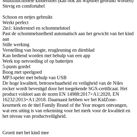
Multifunctionele kinderstoel (kan ook als wipstoel gebruikt worden)
Stevig en comfortabel
Schoon en netjes gebruikt
Werkt perfect
2in1: kinderstoel en schommelstoel
Past de schommelsnelheid automatisch aan het gewicht van het kind
aan
Stille werking
Verstelling van hoogte, reugleuning en dienblad
Kan bediend worden met behulp van een app
Werk top netvoeding of op batterijen
5-punts gordel
Boog met speelgoed
MP3-speler met behulp van USB
De hoge kwaliteit, betrouwbaarheid en veiligheid van de Niles
rocker wordt bevestigd door het toegekende SGS-certificaat. Het
product voldoet aan de norm EN 14988:2017+A1:2020, EN
16232:2013+A1:2018. Daarnaast hebben we het KidZone-
keurmerk en de titel Family Brand of the Year mogen ontvangen,
wat een uiting is van erkenning voor het merk voor de kwaliteit en
het niveau van productveiligheid.
Groeit met het kind mee