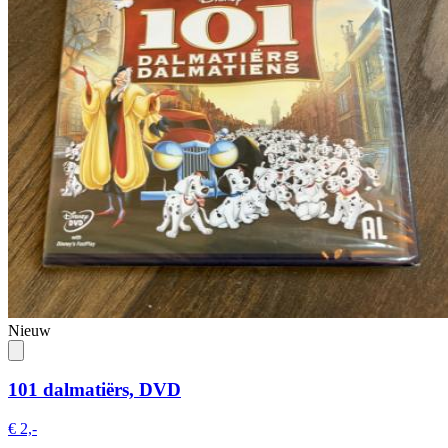
Nieuw
101 dalmatiërs, DVD
€ 2,-