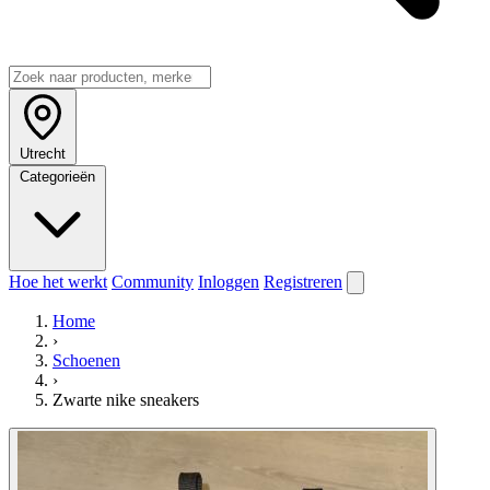
Utrecht
Categorieën
Hoe het werkt
Community
Inloggen
Registreren
Home
›
Schoenen
›
Zwarte nike sneakers