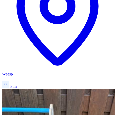
Weesp
Pim