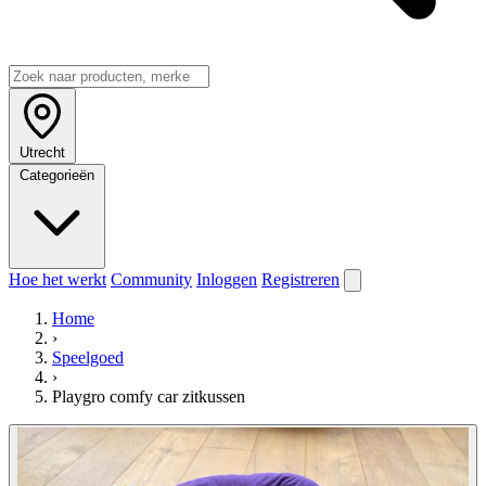
Utrecht
Categorieën
Hoe het werkt
Community
Inloggen
Registreren
Home
›
Speelgoed
›
Playgro comfy car zitkussen