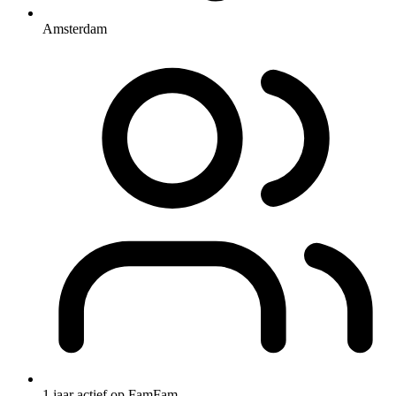
Amsterdam
1 jaar actief op FamFam