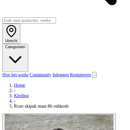
Utrecht
Categorieën
Hoe het werkt
Community
Inloggen
Registreren
Home
›
Kleding
›
Roze skipak maat 86 oshkosh