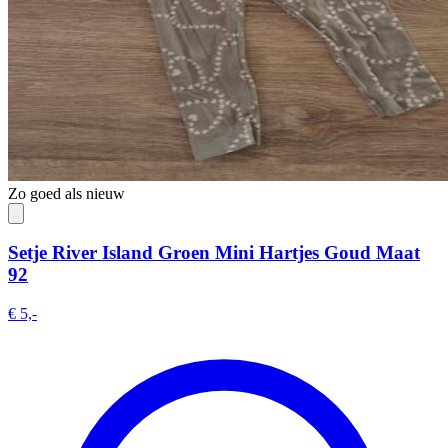
Zo goed als nieuw
Setje River Island Groen Mini Hartjes Goud Maat
92
€ 5,-