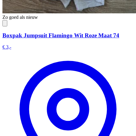
Zo goed als nieuw
Boxpak Jumpsuit Flamingo Wit Roze Maat 74
€ 3,-