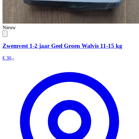
Nieuw
Zwemvest 1-2 jaar Geel Groen Walvis 11-15 kg
€ 30,-