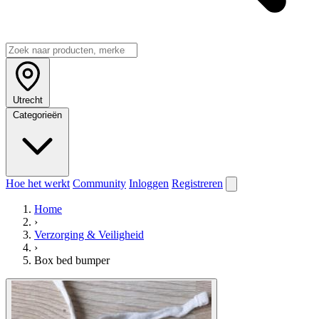
Utrecht
Categorieën
Hoe het werkt
Community
Inloggen
Registreren
Home
›
Verzorging & Veiligheid
›
Box bed bumper