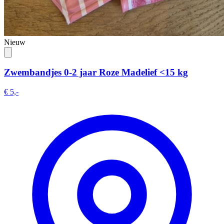
Nieuw
Zwembandjes 0-2 jaar Roze Madelief <15 kg
€ 5,-