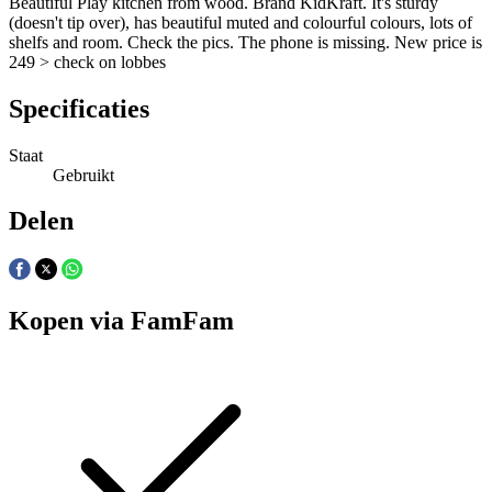
Beautiful Play kitchen from wood. Brand KidKraft. It's sturdy
(doesn't tip over), has beautiful muted and colourful colours, lots of
shelfs and room. Check the pics. The phone is missing. New price is
249 > check on lobbes
Specificaties
Staat
Gebruikt
Delen
Kopen via FamFam