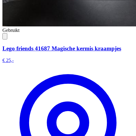
Gebruikt
Lego friends 41687 Magische kermis kraampjes
€ 25,-