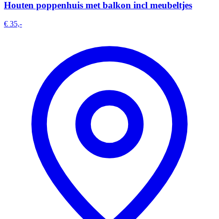
Houten poppenhuis met balkon incl meubeltjes
€ 35,-