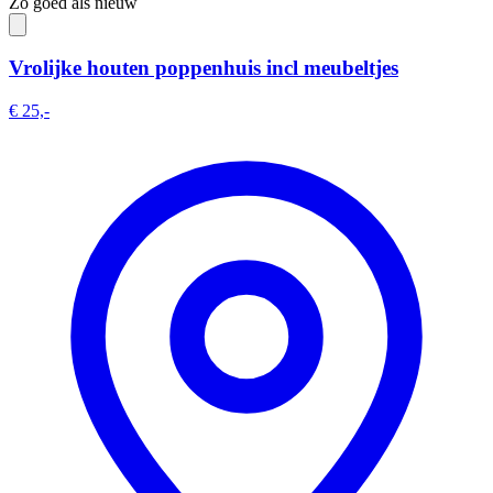
Zo goed als nieuw
Vrolijke houten poppenhuis incl meubeltjes
€ 25,-