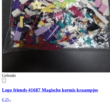
Gebruikt
Lego friends 41687 Magische kermis kraampjes
€ 25,-