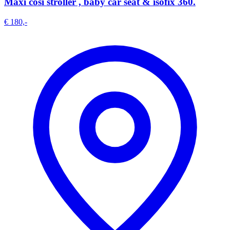
Maxi cosi stroller , baby car seat & isofix 360.
€ 180,-