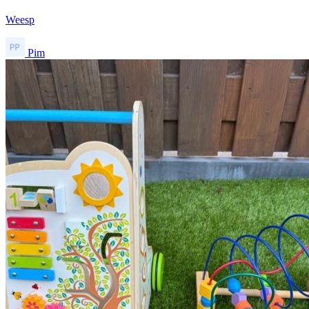
Weesp
Pim