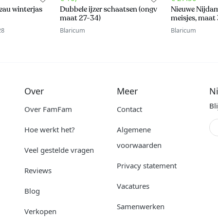
eau winterjas
Dubbele ijzer schaatsen (ongv
Nieuwe Nijda
maat 27-34)
meisjes, maat
28
Blaricum
Blaricum
Over
Meer
N
Bl
Over FamFam
Contact
Hoe werkt het?
Algemene
voorwaarden
Veel gestelde vragen
Privacy statement
Reviews
Vacatures
Blog
Samenwerken
Verkopen