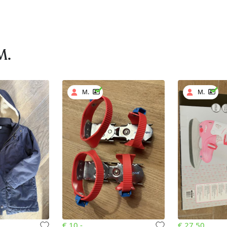
M.
M.
M.
€ 10,-
€ 27.50