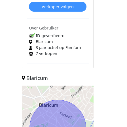
Verkoper volgen
Over Gebruiker
ID geverifieerd
Blaricum
3 jaar actief op Famfam
7 verkopen
Blaricum