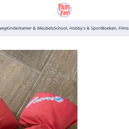
weg
Kinderkamer & Meubels
School, Hobby's & Sport
Boeken, Film