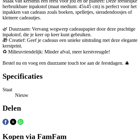
Maak van kerstmis een feest voor jou én de planeet! Deze feestelijke
herbruikbare inpakstof (maat medium: 45x45 cm) is perfect voor het
inpakken van cadeaus zoals boeken, spelletjes, sieradendoosjes of
kleinere cadeautjes.
🌿 Duurzaam: Vervang wegwerp cadeaupapier door deze prachtige
inpakstof, die je keer op keer kunt gebruiken.
🎁 Creatief: Geef je cadeaus een unieke uitstraling met deze elegante
kerstprint.
♻️ Milieuvriendelijk: Minder afval, meer kerstvreugde!
Bestel nu en voeg een duurzame touch toe aan de feestdagen. 🎄
Specificaties
Staat
Nieuw
Delen
Kopen via FamFam