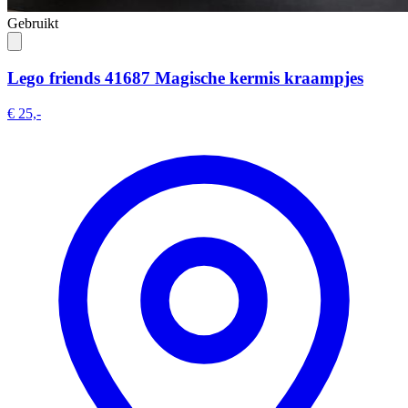
Gebruikt
Lego friends 41687 Magische kermis kraampjes
€ 25,-